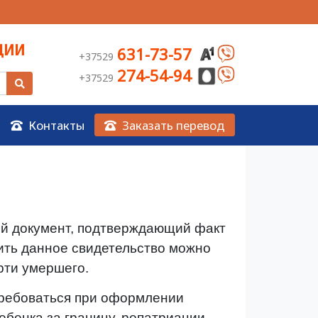
ЦИИ
631-73-57
+37529
274-54-94
+37529
Контакты
Заказать перевод
й документ, подтверждающий факт
ить данное свидетельство можно
ерти умершего.
требоваться при оформлении
ебенка за границу, репатриации