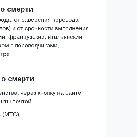
 о смерти
вода, от заверения перевода
дов) и от срочности выполнения
й, французский, итальянский,
аем с переводчиками,
стре
 о смерти
нства, через кнопку на сайте
енты почтой
4 (МТС)