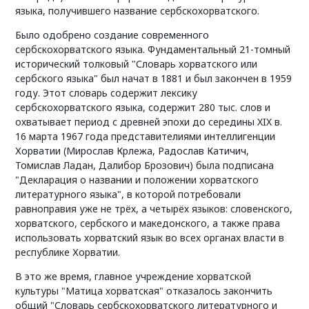
языка, получившего название сербскохорватского.
Было одобрено создание современного
сербскохорватского языка. Фундаментальный 21-томный
исторический толковый "Словарь хорватского или
сербского языка" был начат в 1881 и был закончен в 1959
году. Этот словарь содержит лексику
сербскохорватского языка, содержит 280 тыс. слов и
охватывает период с древней эпохи до середины XIX в.
16 марта 1967 года представителиями интеллигенции
Хорватии (Мирослав Крлежа, Радослав Катичич,
Томислав Ладан, Далибор Брозович) была подписана
"Декларация о названии и положении хорватского
литературного языка", в которой потребовали
равноправия уже не трёх, а четырёх языков: словенского,
хорватского, сербского и македонского, а также права
использовать хорватский язык во всех органах власти в
республике Хорватии.
В это же время, главное учреждение хорватской
культуры "Матица хорватская" отказалось закончить
общий "Словарь сербскохорватского литературного и