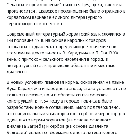
("екавское произношение": пишется lijes, rijeka, так же и
произносится). Екавское произношение было отражено в
хорватском варианте единого литературного
сербскохорватского языка.
Современный литературный хорватский язык сложился в
1-й половине 19 в. на основе народных говоров
штокавского диалекта; определяющее значение при
этом имела деятельность В. Караджича и Л. Гая. В XX
веке, с притоком сельского населения в город, в
литературный язык проникали областные и местные
диалекты.
В новых условиях языковая норма, основанная на языке
Вука Караджича и народного эпоса, стала устаревать не
только в лексике, но и в области синтаксических
конструкций. В 1954 году в городе Нови-Сад были
разработаны новые соглашения. Было подтверждено,
что национальный язык хорватов, сербов и черногорцев
един, и что нормы хорватов (на основе основного
диалекта Загреба) и сербов (на основе диалекта
Белграда) являются формами одного литературного