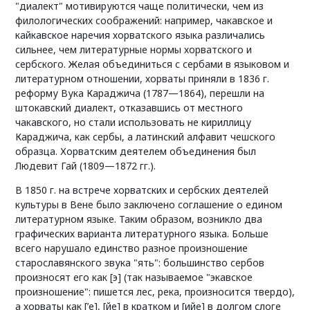
"диалект" мотивируются чаще политически, чем из
филологических соображений: например, чакавское и
кайкавское наречия хорватского языка различались
сильнее, чем литературные нормы хорватского и
сербского. Желая объединиться с сербами в языковом и
литературном отношении, хорваты приняли в 1836 г.
реформу Вука Караджича (1787—1864), перешли на
штокавский диалект, отказавшись от местного
чакавского, но стали использовать не кириллицу
Караджича, как сербы, а латинский алфавит чешского
образца. Хорватским деятелем объединения был
Людевит Гай (1809—1872 гг.).
В 1850 г. на встрече хорватских и сербских деятелей
культуры в Вене было заключено соглашение о едином
литературном языке. Таким образом, возникло два
графических варианта литературного языка. Больше
всего нарушало единство разное произношение
старославянского звука "ять": большинство сербов
произносят его как [э] (так называемое "экавское
произношение": пишется лес, река, произносится твердо),
а хорваты как [’е], [йе] в кратком и [ийе] в долгом слоге