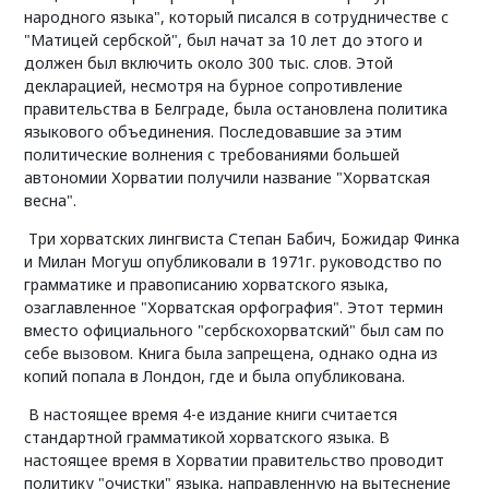
народного языка", который писался в сотрудничестве с
"Матицей сербской", был начат за 10 лет до этого и
должен был включить около 300 тыс. слов. Этой
декларацией, несмотря на бурное сопротивление
правительства в Белграде, была остановлена политика
языкового объединения. Последовавшие за этим
политические волнения с требованиями большей
автономии Хорватии получили название "Хорватская
весна".
Три хорватских лингвиста Степан Бабич, Божидар Финка
и Милан Могуш опубликовали в 1971г. руководство по
грамматике и правописанию хорватского языка,
озаглавленное "Хорватская орфография". Этот термин
вместо официального "сербскохорватский" был сам по
себе вызовом. Книга была запрещена, однако одна из
копий попала в Лондон, где и была опубликована.
В настоящее время 4-е издание книги считается
стандартной грамматикой хорватского языка. В
настоящее время в Хорватии правительство проводит
политику "очистки" языка, направленную на вытеснение