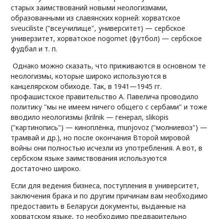
старых заимствований новыми неологизмами,
образованными из славянских корней: хорватское
sveuciliste ("всеучилище", университет) — сербское
универзитет, хорватское nogomet (футбол) — сербское
фудбал и т. п.
Однако можно сказать, что приживаются в основном те
неологизмы, которые широко используются в
канцелярском обиходе. Так, в 1941—1945 гг.
профашистское правительство А. Павелича проводило
политику "мы не имеем ничего общего с сербами" и тоже
вводило неологизмы (krilnik — генерал, slikopis
("картинопись") — киноплёнка, munjovoz ("молниевоз") —
трамвай и др.), но после окончания Второй мировой
войны они полностью исчезли из употребления. А вот, в
сербском языке заимствования используются
достаточно широко.
Если для ведения бизнеса, поступления в университет,
заключения брака и по другим причинам вам необходимо
предоставить в Беларуси документы, выданные на
хорватском языке, то необходимо предварительно