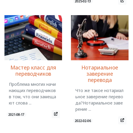
2025-02-13
Мастер класс для
Нотариальное
переводчиков
заверение
перевода
Проблема многих начи
нающих переводчиков
Что же такое нотариал
в том, что они замеща
ьное заверение перево
ют слова ...
да?Нотариальное заве
рение ...
2021-08-17
2022-02-06